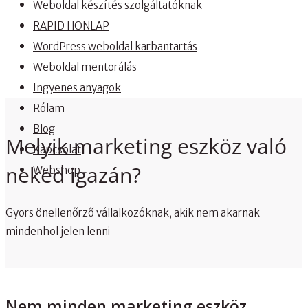
Weboldal készítés szolgáltatóknak
RAPID HONLAP
WordPress weboldal karbantartás
Weboldal mentorálás
Ingyenes anyagok
Rólam
Blog
Melyik marketing eszköz való
Kapcsolat
neked igazán?
Webshop
Gyors önellenőrző vállalkozóknak, akik nem akarnak
mindenhol jelen lenni
Nem minden marketing eszköz