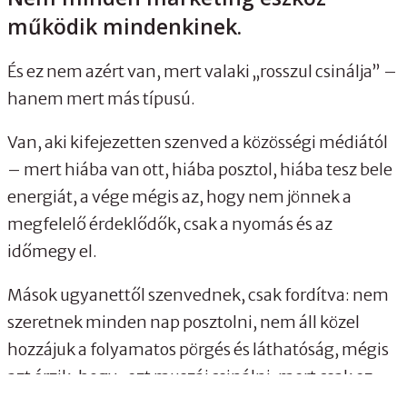
működik mindenkinek.
És ez nem azért van, mert valaki „rosszul csinálja” –
hanem mert más típusú.
Van, aki kifejezetten szenved a közösségi médiától
– mert hiába van ott, hiába posztol, hiába tesz bele
energiát, a vége mégis az, hogy nem jönnek a
megfelelő érdeklődők, csak a nyomás és az
időmegy el.
Mások ugyanettől szenvednek, csak fordítva: nem
szeretnek minden nap posztolni, nem áll közel
hozzájuk a folyamatos pörgés és láthatóság, mégis
azt érzik, hogy „ezt muszáj csinálni, mert csak ez
működik”.