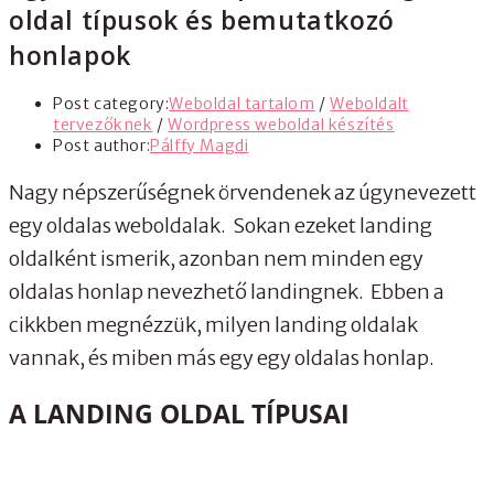
oldal típusok és bemutatkozó
honlapok
Post category:
Weboldal tartalom
/
Weboldalt
tervezőknek
/
Wordpress weboldal készítés
Post author:
Pálffy Magdi
Nagy népszerűségnek örvendenek az úgynevezett
egy oldalas weboldalak. Sokan ezeket landing
oldalként ismerik, azonban nem minden egy
oldalas honlap nevezhető landingnek. Ebben a
cikkben megnézzük, milyen landing oldalak
vannak, és miben más egy egy oldalas honlap.
A LANDING OLDAL TÍPUSAI
A landing (magyarul érkeztető) oldalak