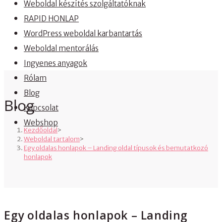
Weboldal készítés szolgáltatóknak
RAPID HONLAP
WordPress weboldal karbantartás
Weboldal mentorálás
Ingyenes anyagok
Rólam
Blog
Blog
Kapcsolat
Webshop
Kezdőoldal
>
Weboldal tartalom
>
Egy oldalas honlapok – Landing oldal típusok és bemutatkozó
honlapok
Egy oldalas honlapok – Landing