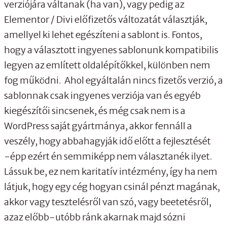
verziójára váltanak (ha van), vagy pedig az
Elementor / Divi előfizetős változatát választják,
amellyel ki lehet egészíteni a sablont is. Fontos,
hogy a választott ingyenes sablonunk kompatibilis
legyen az említett oldalépítőkkel, különben nem
fog működni. Ahol egyáltalán nincs fizetős verzió, a
sablonnak csak ingyenes verziója van és egyéb
kiegészítői sincsenek, és még csak nem is a
WordPress saját gyártmánya, akkor fennáll a
veszély, hogy abbahagyják idő előtt a fejlesztését
-épp ezért én semmiképp nem választanék ilyet.
Lássuk be, ez nem karitatív intézmény, így ha nem
látjuk, hogy egy cég hogyan csinál pénzt magának,
akkor vagy tesztelésről van szó, vagy beetetésről,
azaz előbb-utóbb ránk akarnak majd sózni