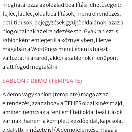
meghatározza az oldalad beállítási lehetőségeit:
fejléc, lábléc, oldalbeállítások, menü elrendezés,
betűtípusok, bejegyzések gyűjtőoldalának, azaz a
blog oldalnak az elrendezése stb. Gyakran ezt is
sablonként emlegetik a köznyelvben, illetve
magában a WordPress menüjében is ha ezt
változtatni akarod, akkor a sablonok menüpont
alatt fogod megtalálni.
SABLON / DEMO (TEMPLATE)
A demo vagy sablon (template) maga az az
elrendezés, azaz ahogy a TELJES oldal kinéz majd,
amiben nemcsak a fent említett oldal beállítások
vannak, hanem a komplett kezdőoldal, kapcsolat
oldal stb. kinézete is! (A demo jelentése maga a