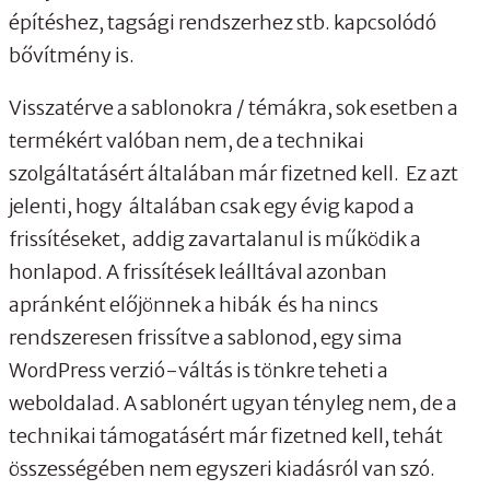
építéshez, tagsági rendszerhez stb. kapcsolódó
bővítmény is.
Visszatérve a sablonokra / témákra, sok esetben a
termékért valóban nem, de a technikai
szolgáltatásért általában már fizetned kell. Ez azt
jelenti, hogy általában csak egy évig kapod a
frissítéseket, addig zavartalanul is működik a
honlapod. A frissítések leálltával azonban
apránként előjönnek a hibák és ha nincs
rendszeresen frissítve a sablonod, egy sima
WordPress verzió-váltás is tönkre teheti a
weboldalad. A sablonért ugyan tényleg nem, de a
technikai támogatásért már fizetned kell, tehát
összességében nem egyszeri kiadásról van szó.