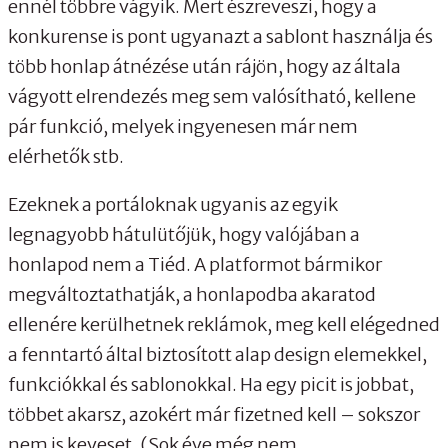
ennél többre vágyik. Mert észreveszi, hogy a
konkurense is pont ugyanazt a sablont használja és
több honlap átnézése után rájön, hogy az általa
vágyott elrendezés meg sem valósítható, kellene
pár funkció, melyek ingyenesen már nem
elérhetők stb.
Ezeknek a portáloknak ugyanis az egyik
legnagyobb hátulütőjük, hogy valójában a
honlapod nem a Tiéd. A platformot bármikor
megváltoztathatják, a honlapodba akaratod
ellenére kerülhetnek reklámok, meg kell elégedned
a fenntartó által biztosított alap design elemekkel,
funkciókkal és sablonokkal. Ha egy picit is jobbat,
többet akarsz, azokért már fizetned kell – sokszor
nem is keveset. (Sok éve még nem