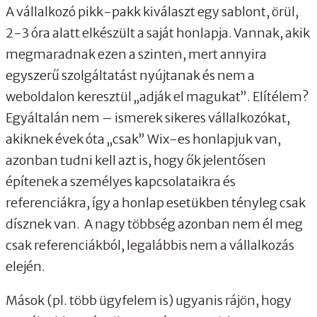
A vállalkozó pikk-pakk kiválaszt egy sablont, örül,
2-3 óra alatt elkészült a saját honlapja. Vannak, akik
megmaradnak ezen a szinten, mert annyira
egyszerű szolgáltatást nyújtanak és nem a
weboldalon keresztül „adják el magukat”. Elítélem?
Egyáltalán nem – ismerek sikeres vállalkozókat,
akiknek évek óta „csak” Wix-es honlapjuk van,
azonban tudni kell azt is, hogy ők jelentősen
építenek a személyes kapcsolataikra és
referenciákra, így a honlap esetükben tényleg csak
dísznek van. A nagy többség azonban nem él meg
csak referenciákból, legalábbis nem a vállalkozás
elején.
Mások (pl. több ügyfelem is) ugyanis rájön, hogy