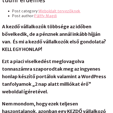
tudni érdemes
Post category:
Weboldalt tervezőknek
Post author:
Pálffy Magdi
A kezdő vállalkozók többsége az időben
bővelkedik, de a pénznek annál inkább híjján
van. És mi a kezdő vállalkozók első gondolata?
KELL EGY HONLAP!
Ezt a piaci viselkedést meglovagolva
tonnaszámra szaporodtak meg az ingyenes
honlap készítő portálok valamint a WordPress
tanfolyamok „2 nap alatt milliókat érő”
weboldal ígéretével.
Nem mondom, hogy ezek teljesen
haszontalanok, azonban egy KEZDŐ vállalkozó