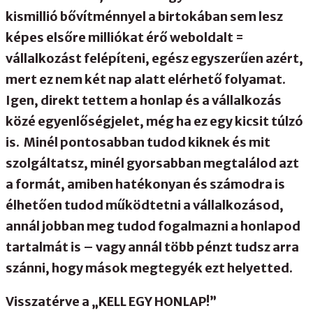
kismillió bővítménnyel a birtokában sem lesz
képes elsőre milliókat érő weboldalt =
vállalkozást felépíteni, egész egyszerűen azért,
mert ez nem két nap alatt elérhető folyamat.
Igen, direkt tettem a honlap és a vállalkozás
közé egyenlőségjelet, még ha ez egy kicsit túlzó
is. Minél pontosabban tudod kiknek és mit
szolgáltatsz, minél gyorsabban megtalálod azt
a formát, amiben hatékonyan és számodra is
élhetően tudod működtetni a vállalkozásod,
annál jobban meg tudod fogalmazni a honlapod
tartalmát is – vagy annál több pénzt tudsz arra
szánni, hogy mások megtegyék ezt helyetted.
Visszatérve a „KELL EGY HONLAP!”