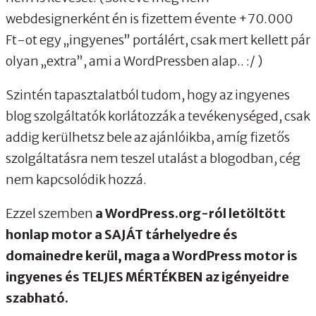
webdesignerként én is fizettem évente +70.000
Ft-ot egy „ingyenes” portálért, csak mert kellett pár
olyan „extra”, ami a WordPressben alap.. :/ )
Szintén tapasztalatból tudom, hogy az ingyenes
blog szolgáltatók korlátozzák a tevékenységed, csak
addig kerülhetsz bele az ajánlóikba, amíg fizetős
szolgáltatásra nem teszel utalást a blogodban, cég
nem kapcsolódik hozzá.
Ezzel szemben
a WordPress.org-ról letöltött
honlap motor a SAJÁT tárhelyedre és
domainedre kerül, maga a WordPress motor is
ingyenes és TELJES MÉRTÉKBEN az igényeidre
szabható.