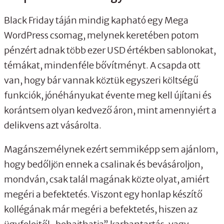
Black Friday táján mindig kapható egy Mega
WordPress csomag, melynek keretében potom
pénzért adnak több ezer USD értékben sablonokat,
témákat, mindenféle bővítményt. A csapda ott
van, hogy bár vannak köztük egyszeri költségű
funkciók, jónéhányukat évente meg kell újítani és
korántsem olyan kedvező áron, mint amennyiért a
delikvens azt vásárolta.
Magánszemélynek ezért semmiképp sem ajánlom,
hogy bedőljön ennek a csalinak és bevásároljon,
mondván, csak talál magának közte olyat, amiért
megéri a befektetés. Viszont egy honlap készítő
kollégának már megéri a befektetés, hiszen az