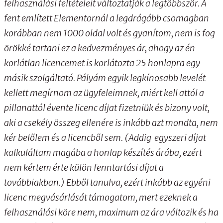
felhasználási feltételeit változtatják a legtöbbször. A
fent említett Elementornál a legdrágább csomagban
korábban nem 1000 oldal volt és gyanítom, nem is fog
örökké tartani ez a kedvezményes ár, ahogy az én
korlátlan licencemet is korlátozta 25 honlapra egy
másik szolgáltató. Pályám egyik legkínosabb levelét
kellett megírnom az ügyfeleimnek, miért kell attól a
pillanattól évente licenc díjat fizetniük és bizony volt,
aki a csekély összeg ellenére is inkább azt mondta, nem
kér belőlem és a licencből sem. (Addig egyszeri díjat
kalkuláltam magába a honlap készítés árába, ezért
nem kértem érte külön fenntartási díjat a
továbbiakban.) Ebből tanulva, ezért inkább az egyéni
licenc megvásárlását támogatom, mert ezeknek a
felhasználási köre nem, maximum az ára változik és ha