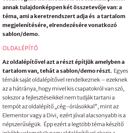
annak tulajdonképpen két összetevője van: a
téma, ami a keretrendszert adja és a tartalom
megjelenítésére, elrendezésére vonatkozó
sablon/demo.
OLDALÉPÍTŐ
Az oldalépítővel azt a részt építjük amelyben a
tartalom van, tehát a sablon/demo részt.
Egyes
témák saját oldalépítővel rendelkeznek – ezeknek
az a hátránya, hogy mivel kis csapatokról van szó,
sokszor a fejlesztéseikkel nem tudják tartani a
tempót az oldalépítő „cég-óriásokkal”, mint az
Elementor vagy a Divi, ezért jóval alacsonyabb is a
népszerűségük. Épp ezért a legtöbb téma készítő