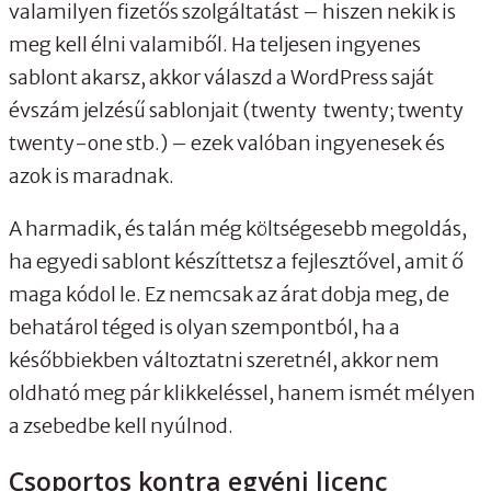
valamilyen fizetős szolgáltatást – hiszen nekik is
meg kell élni valamiből. Ha teljesen ingyenes
sablont akarsz, akkor válaszd a WordPress saját
évszám jelzésű sablonjait (twenty twenty; twenty
twenty-one stb.) – ezek valóban ingyenesek és
azok is maradnak.
A harmadik, és talán még költségesebb megoldás,
ha egyedi sablont készíttetsz a fejlesztővel, amit ő
maga kódol le. Ez nemcsak az árat dobja meg, de
behatárol téged is olyan szempontból, ha a
későbbiekben változtatni szeretnél, akkor nem
oldható meg pár klikkeléssel, hanem ismét mélyen
a zsebedbe kell nyúlnod.
Csoportos kontra egyéni licenc