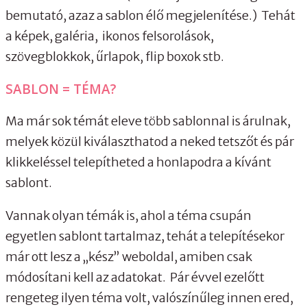
bemutató, azaz a sablon élő megjelenítése.) Tehát
a képek, galéria, ikonos felsorolások,
szövegblokkok, űrlapok, flip boxok stb.
SABLON = TÉMA?
Ma már sok témát eleve több sablonnal is árulnak,
melyek közül kiválaszthatod a neked tetszőt és pár
klikkeléssel telepítheted a honlapodra a kívánt
sablont.
Vannak olyan témák is, ahol a téma csupán
egyetlen sablont tartalmaz, tehát a telepítésekor
már ott lesz a „kész” weboldal, amiben csak
módosítani kell az adatokat. Pár évvel ezelőtt
rengeteg ilyen téma volt, valószínűleg innen ered,