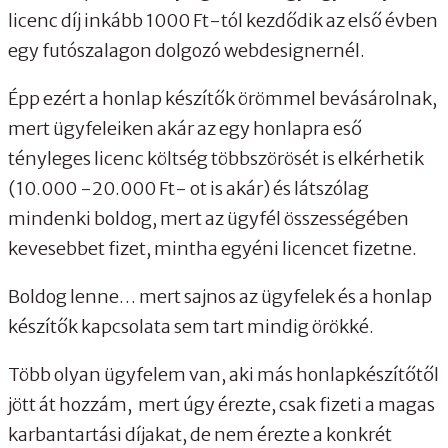
licenc díj inkább 1000 Ft-tól kezdődik az első évben
egy futószalagon dolgozó webdesignernél.
Épp ezért a honlap készítők örömmel bevásárolnak,
mert ügyfeleiken akár az egy honlapra eső
tényleges licenc költség többszörösét is elkérhetik
(10.000 -20.000 Ft- ot is akár) és látszólag
mindenki boldog, mert az ügyfél összességében
kevesebbet fizet, mintha egyéni licencet fizetne.
Boldog lenne… mert sajnos az ügyfelek és a honlap
készítők kapcsolata sem tart mindig örökké.
Több olyan ügyfelem van, aki más honlapkészítőtől
jött át hozzám, mert úgy érezte, csak fizeti a magas
karbantartási díjakat, de nem érezte a konkrét