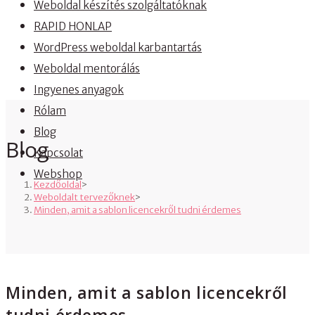
Weboldal készítés szolgáltatóknak
RAPID HONLAP
WordPress weboldal karbantartás
Weboldal mentorálás
Ingyenes anyagok
Rólam
Blog
Blog
Kapcsolat
Webshop
Kezdőoldal
>
Weboldalt tervezőknek
>
Minden, amit a sablon licencekről tudni érdemes
Minden, amit a sablon licencekről