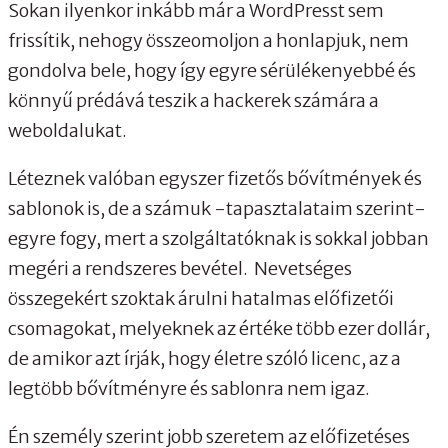
Sokan ilyenkor inkább már a WordPresst sem
frissítik, nehogy összeomoljon a honlapjuk, nem
gondolva bele, hogy így egyre sérülékenyebbé és
könnyű prédává teszik a hackerek számára a
weboldalukat.
Léteznek valóban egyszer fizetős bővítmények és
sablonok is, de a számuk -tapasztalataim szerint-
egyre fogy, mert a szolgáltatóknak is sokkal jobban
megéri a rendszeres bevétel. Nevetséges
összegekért szoktak árulni hatalmas előfizetői
csomagokat, melyeknek az értéke több ezer dollár,
de amikor azt írják, hogy életre szóló licenc, az a
legtöbb bővítményre és sablonra nem igaz.
Én személy szerint jobb szeretem az előfizetéses