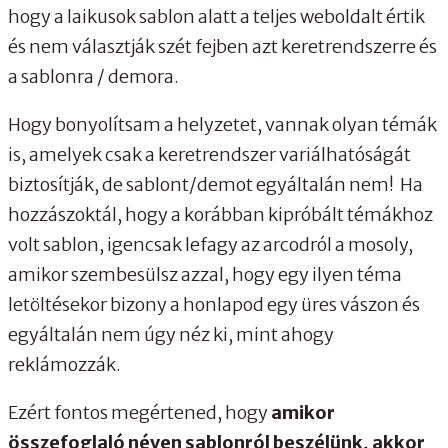
hogy a laikusok sablon alatt a teljes weboldalt értik
és nem választják szét fejben azt keretrendszerre és
a sablonra / demora.
Hogy bonyolítsam a helyzetet, vannak olyan témák
is, amelyek csak a keretrendszer variálhatóságát
biztosítják, de sablont/demot egyáltalán nem! Ha
hozzászoktál, hogy a korábban kipróbált témákhoz
volt sablon, igencsak lefagy az arcodról a mosoly,
amikor szembesülsz azzal, hogy egy ilyen téma
letöltésekor bizony a honlapod egy üres vászon és
egyáltalán nem úgy néz ki, mint ahogy
reklámozzák.
Ezért fontos megértened, hogy
amikor
összefoglaló néven sablonról beszélünk, akkor