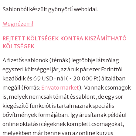
Sablonból készült gyönyörű weboldal.
Megnézem!
REJTETT KÖLTSÉGEK KONTRA KISZÁMÍTHATÓ
KÖLTSÉGEK
A fizetős sablonok (témák) legtöbbje látszólag
egyszeri költséggel jár, az áruk pár ezer Forinttól
kezdődik és 69 USD-nál (~ 20.000 Ft) általában
megáll (Forrás:
Envato market
). Vannak csomagok
is, melyek nemcsak témát és sablont, de egy sor
kiegészítő funkciót is tartalmaznak speciális
bővítmények formájában. Így árusítanak például
online oktatási cégeknek komplett csomagokat,
melyekben már benne van az online kurzus