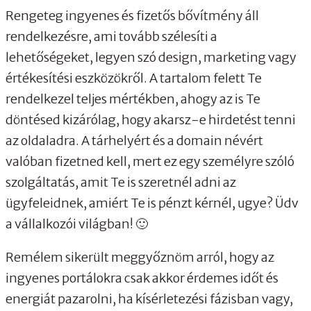
Rengeteg ingyenes és fizetős bővítmény áll
rendelkezésre, ami tovább szélesíti a
lehetőségeket, legyen szó design, marketing vagy
értékesítési eszközökről. A tartalom felett Te
rendelkezel teljes mértékben, ahogy az is Te
döntésed kizárólag, hogy akarsz-e hirdetést tenni
az oldaladra. A tárhelyért és a domain névért
valóban fizetned kell, mert ez egy személyre szóló
szolgáltatás, amit Te is szeretnél adni az
ügyfeleidnek, amiért Te is pénzt kérnél, ugye? Üdv
a vállalkozói világban! 🙂
Remélem sikerült meggyőznöm arról, hogy az
ingyenes portálokra csak akkor érdemes időt és
energiát pazarolni, ha kísérletezési fázisban vagy,