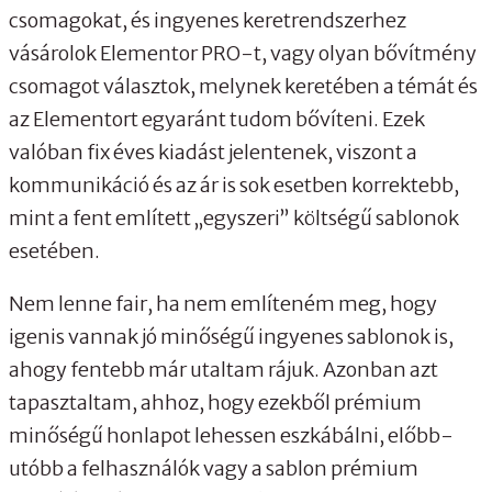
csomagokat, és ingyenes keretrendszerhez
vásárolok Elementor PRO-t, vagy olyan bővítmény
csomagot választok, melynek keretében a témát és
az Elementort egyaránt tudom bővíteni. Ezek
valóban fix éves kiadást jelentenek, viszont a
kommunikáció és az ár is sok esetben korrektebb,
mint a fent említett „egyszeri” költségű sablonok
esetében.
Nem lenne fair, ha nem említeném meg, hogy
igenis vannak jó minőségű ingyenes sablonok is,
ahogy fentebb már utaltam rájuk. Azonban azt
tapasztaltam, ahhoz, hogy ezekből prémium
minőségű honlapot lehessen eszkábálni, előbb-
utóbb a felhasználók vagy a sablon prémium