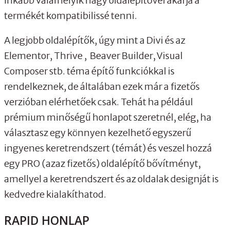
inkább valamelyik nagy oldalépítővel akarja a
termékét kompatibilissé tenni.
A legjobb oldalépítők, úgy mint a Divi és az
Elementor, Thrive , Beaver Builder, Visual
Composer stb. téma építő funkciókkal is
rendelkeznek, de általában ezek már a fizetős
verzióban elérhetőek csak. Tehát ha például
prémium minőségű honlapot szeretnél, elég, ha
választasz egy könnyen kezelhető egyszerű
ingyenes keretrendszert (témát) és veszel hozzá
egy PRO (azaz fizetős) oldalépítő bővítményt,
amellyel a keretrendszert és az oldalak designját is
kedvedre kialakíthatod.
RAPID HONLAP