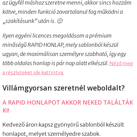
az ügyfél máshoz szeretne menni, akkor sincs hozzám
kötve, minden funkció zavartalanul fog működni a
„szakításunk” után is. 🙂
Ilyen egyéni licences megoldásom a prémium
minőségű RAPID HONLAP, mely sablonból készül
ugyan, de maximálisan személyre szabható, így egy
több oldalas honlap is pár nap alatt elkészül.
Nézd meg
a részleteket ide kattintva.
Villámgyorsan szeretnél weboldalt?
A RAPID HONLAPOT AKKOR NEKED TALÁLTÁK
KI!
Kedvező áron kapsz gyönyörű sablonból készült
honlapot, melyet személyedre szabok.