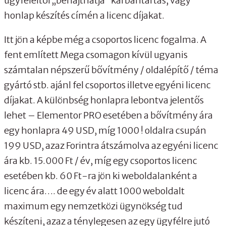
ügyfeleitől „behajthatja” karbantartás, vagy
honlap készítés címén a licenc díjakat.
Itt jön a képbe még a csoportos licenc fogalma. A
fent említett Mega csomagon kívül ugyanis
számtalan népszerű bővítmény / oldalépítő / téma
gyártó stb. ajánl fel csoportos illetve egyéni licenc
díjakat. A különbség honlapra lebontva jelentős
lehet – Elementor PRO esetében a bővítmény ára
egy honlapra 49 USD, míg 1000 ! oldalra csupán
199 USD, azaz Forintra átszámolva az egyéni licenc
ára kb. 15.000 Ft / év, míg egy csoportos licenc
esetében kb. 60 Ft-ra jön ki weboldalanként a
licenc ára…. de egy év alatt 1000 weboldalt
maximum egy nemzetközi ügynökség tud
készíteni, azaz a ténylegesen az egy ügyfélre jutó