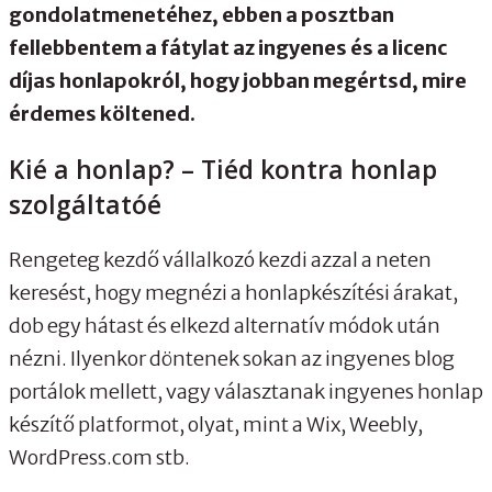
gondolatmenetéhez, ebben a posztban
fellebbentem a fátylat az ingyenes és a licenc
díjas honlapokról, hogy jobban megértsd, mire
érdemes költened.
Kié a honlap? – Tiéd kontra honlap
szolgáltatóé
Rengeteg kezdő vállalkozó kezdi azzal a neten
keresést, hogy megnézi a honlapkészítési árakat,
dob egy hátast és elkezd alternatív módok után
nézni. Ilyenkor döntenek sokan az ingyenes blog
portálok mellett, vagy választanak ingyenes honlap
készítő platformot, olyat, mint a Wix, Weebly,
WordPress.com stb.