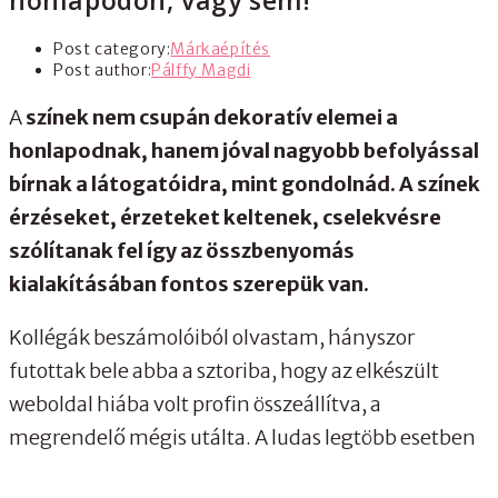
honlapodon, vagy sem!
Post category:
Márkaépítés
Post author:
Pálffy Magdi
A
színek nem csupán dekoratív elemei a
honlapodnak, hanem jóval nagyobb befolyással
bírnak a látogatóidra, mint gondolnád. A színek
érzéseket, érzeteket keltenek, cselekvésre
szólítanak fel így az összbenyomás
kialakításában fontos szerepük van.
Kollégák beszámolóiból olvastam, hányszor
futottak bele abba a sztoriba, hogy az elkészült
weboldal hiába volt profin összeállítva, a
megrendelő mégis utálta. A ludas legtöbb esetben
a színösszeállítás volt. (Épp ezért nem vállalok