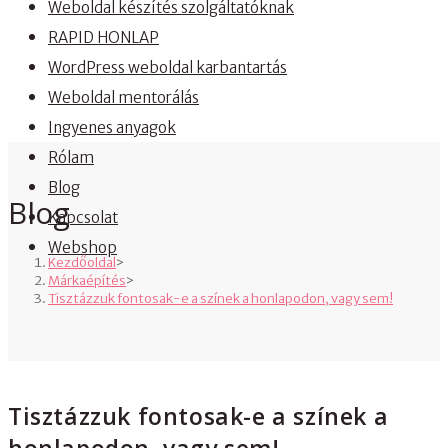
Weboldal készítés szolgáltatóknak
RAPID HONLAP
WordPress weboldal karbantartás
Weboldal mentorálás
Ingyenes anyagok
Rólam
Blog
Blog
Kapcsolat
Webshop
Kezdőoldal
>
Márkaépítés
>
Tisztázzuk fontosak-e a színek a honlapodon, vagy sem!
Tisztázzuk fontosak-e a színek a